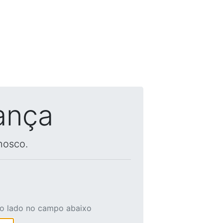
ança
nosco.
ao lado no campo abaixo