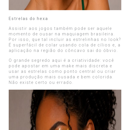
Estrelas do hexa
Assistir aos jogos também pode ser aquele
momento de ousar na maquiagem brasileira.
Por isso, que tal incluir as estrelinhas no look?
É superfácil de colar usando cola de cílios e, a
aplicação na região do côncavo sai do óbvio.
O grande segredo aqui é a criatividade: você
pode apostar em uma make mais discreta e
usar as estrelas como ponto central ou criar
uma produção mais ousada e bem colorida.
Não existe certo ou errado.