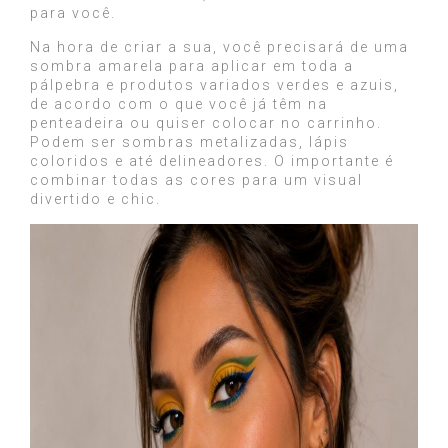
para você.
Na hora de criar a sua, você precisará de uma
sombra amarela para aplicar em toda a
pálpebra e produtos variados verdes e azuis,
de acordo com o que você já têm na
penteadeira ou quiser colocar no carrinho.
Podem ser sombras metalizadas, lápis
coloridos e até delineadores. O importante é
combinar todas as cores para um visual
divertido e chic.