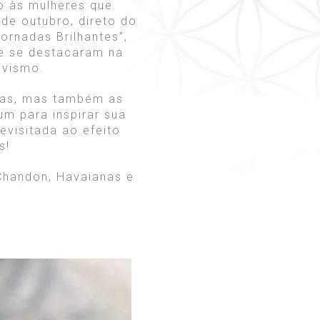
o às mulheres que
de outubro, direto do
ornadas Brilhantes”,
que se destacaram na
ivismo.
das, mas também as
um para inspirar sua
evisitada ao efeito
s!
Chandon, Havaianas e