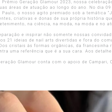
o Prêmio Geração Glamour 2023, nossa celebraçã
uas áreas de atuação ao longo do ano. No dia 09 
 Paulo, o nosso agito premiado sob a temática “J
entes, criativas e donas de sua própria história 
retenimento, na ciência, na moda, na moda e no at
eparação e inspirar não somente nossas convida
os 21 ideias de nail arts divertidas e fora do com
Dos cristais às formas orgânicas, da francesinha r
tra uma referência que é a sua cara. Aos detalhe
Geração Glamour conta com o apoio de Campari, 