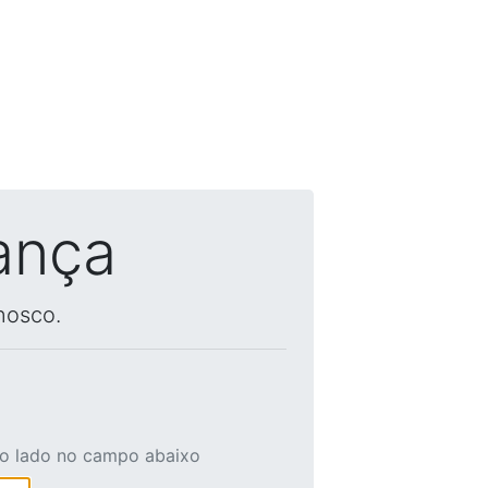
ança
nosco.
ao lado no campo abaixo