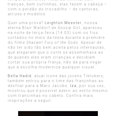
tranças, bem curtinhas, elas fazem a cabeça –
com o perdão do trocadilho – de cantoras,
atrizes e modelos.
Quer uma prova?
Leighton Meester
, nossa
eterna Blair Waldorf de
Gossip Girl
, apareceu
na noite de terça-feira (14.03) com os fios
cortados no meio da testa durante a première
do filme
Shazam! Fury of the Gods
. Apesar de
não ter sido tão bem aceita pelos internautas,
que alegaram que o corte se assemelhava ao
de quando eles eram crianças e decidiam
cortar sua própria franja, não dá para negar
que a escolha moderniza qualquer visual.
Bella Hadid
, atual ícone das jovens Tiktokers,
também entrou para o time das franjinhas ao
desfilar para a Marc Jacobs.
Iza
, por sua vez,
mostrou que é possível aderir ao estilo mesmo
com trancinhas no cabelo. Confira mais
inspirações a seguir: