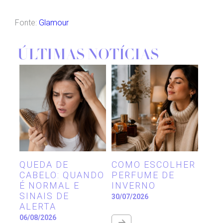
Fonte:
Glamour
ÚLTIMAS NOTÍCIAS
QUEDA DE
COMO ESCOLHER
CABELO: QUANDO
PERFUME DE
É NORMAL E
INVERNO
SINAIS DE
30/07/2026
ALERTA
06/08/2026