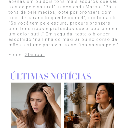
apenas um ou dois tons mais escuros que seu
tom de pele natural”, recomenda Marco. “Para
tons de pele médios, opte por bronzers com
tons de caramelo quente ou mel”, continua ele.
“Se você tem pele escura, procure bronzers
com tons ricos e profundos que proporcionem
um calor sutil.” Em seguida, teste o blonzer
escolhido “na linha do maxilar ou no dorso da
mão e esfume para ver como fica na sua pele.”
Fonte:
Glamour
ÚLTIMAS NOTÍCIAS