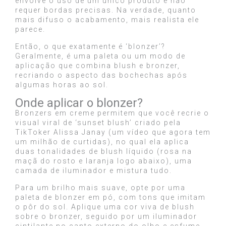
envolve o uso de um único produto e não
requer bordas precisas. Na verdade, quanto
mais difuso o acabamento, mais realista ele
parece.
Então, o que exatamente é ‘blonzer’?
Geralmente, é uma paleta ou um modo de
aplicação que combina blush e bronzer,
recriando o aspecto das bochechas após
algumas horas ao sol.
Onde aplicar o blonzer?
Bronzers em creme permitem que você recrie o
visual viral de ‘sunset blush’ criado pela
TikToker Alissa Janay (um vídeo que agora tem
um milhão de curtidas), no qual ela aplica
duas tonalidades de blush líquido (rosa na
maçã do rosto e laranja logo abaixo), uma
camada de iluminador e mistura tudo.
Para um brilho mais suave, opte por uma
paleta de blonzer em pó, com tons que imitam
o pôr do sol. Aplique uma cor viva de blush
sobre o bronzer, seguido por um iluminador