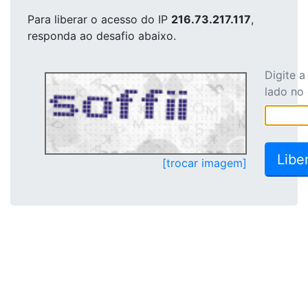
Para liberar o acesso
do IP
216.73.217.117
,
responda ao desafio abaixo.
Digite 
lado no
[trocar imagem]