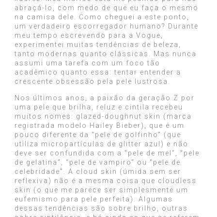
abraçá-lo, com medo de que eu faça o mesmo
na camisa dele. Como cheguei a este ponto,
um verdadeiro escorregador humano? Durante
meu tempo escrevendo para a Vogue,
experimentei muitas tendências de beleza,
tanto modernas quanto clássicas. Mas nunca
assumi uma tarefa com um foco tão
acadêmico quanto essa: tentar entender a
crescente obsessão pela pele lustrosa.
Nos últimos anos, a paixão da geração Z por
uma pele que brilha, reluz e cintila recebeu
muitos nomes: glazed-doughnut skin (marca
registrada modelo Hailey Bieber), que é um
pouco diferente da “pele de golfinho” (que
utiliza micropartículas de glitter azul) e não
deve ser confundida com a “pele de mel”, “pele
de gelatina”, “pele de vampiro” ou “pele de
celebridade”. A cloud skin (úmida sem ser
reflexiva) não é a mesma coisa que cloudless
skin (o que me parece ser simplesmente um
eufemismo para pele perfeita). Algumas
dessas tendências são sobre brilho, outras