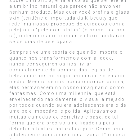
sobre cintilância, e há ainda as que se referem
a um brilho natural que parece não envolver
nenhum produto. Mas quer você prefira a glass
skin (tendência importada da K-beauty que
redefiniu nosso processo de cuidados com a
pele) ou a “pele com status” (o nome fala por
si), o denominador comum é claro: acabaram-
se os dias de pele opaca.
Sempre tive uma teoria de que não importa o
quanto nos transformemos com a idade,
nunca conseguiremos nos livrar
completamente da sombra das regras de
beleza que nos perseguiram durante o ensino
médio. Mesmo se nos posicionarmos contra,
elas permanecem no nosso imaginário como
fantasmas. Como uma millennial que está
envelhecendo rapidamente, o visual almejado
por todos quando eu era adolescente era o de
uma pele impecável e polida. Aplicávamos
muitas camadas de corretivo e base, de tal
forma que era preciso uma lixadeira para
detectar a textura natural da pele. Como uma
adolescente com acne e uma “zona T” oleosa