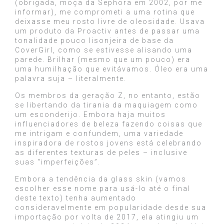
(obrigada, moça da Sephora em 2002, por me
informar), me comprometi a uma rotina que
deixasse meu rosto livre de oleosidade. Usava
um produto da Proactiv antes de passar uma
tonalidade pouco lisonjeira de base da
CoverGirl, como se estivesse alisando uma
parede. Brilhar (mesmo que um pouco) era
uma humilhação que evitávamos. Óleo era uma
palavra suja – literalmente.
Os membros da geração Z, no entanto, estão
se libertando da tirania da maquiagem como
um esconderijo. Embora haja muitos
influenciadores de beleza fazendo coisas que
me intrigam e confundem, uma variedade
inspiradora de rostos jovens está celebrando
as diferentes texturas de peles – inclusive
suas “imperfeições”.
Embora a tendência da glass skin (vamos
escolher esse nome para usá-lo até o final
deste texto) tenha aumentado
consideravelmente em popularidade desde sua
importação por volta de 2017, ela atingiu um