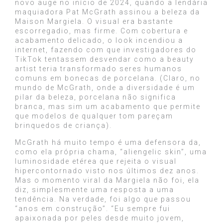
novo auge no início de 2024, quando a lendária
maquiadora Pat McGrath assinou a beleza da
Maison Margiela. O visual era bastante
escorregadio, mas firme. Com cobertura e
acabamento delicado, o look incendiou a
internet, fazendo com que investigadores do
TikTok tentassem desvendar como a beauty
artist teria transformado seres humanos
comuns em bonecas de porcelana. (Claro, no
mundo de McGrath, onde a diversidade é um
pilar da beleza, porcelana não significa
branca, mas sim um acabamento que permite
que modelos de qualquer tom pareçam
brinquedos de criança).
McGrath há muito tempo é uma defensora da,
como ela própria chama, “aliengelic skin”, uma
luminosidade etérea que rejeita o visual
hipercontornado visto nos últimos dez anos.
Mas o momento viral da Margiela não foi, ela
diz, simplesmente uma resposta a uma
tendência. Na verdade, foi algo que passou
“anos em construção”. “Eu sempre fui
apaixonada por peles desde muito jovem,