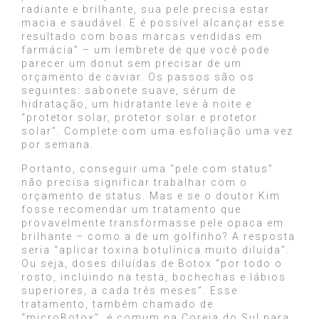
radiante e brilhante, sua pele precisa estar
macia e saudável. E é possível alcançar esse
resultado com boas marcas vendidas em
farmácia” – um lembrete de que você pode
parecer um donut sem precisar de um
orçamento de caviar. Os passos são os
seguintes: sabonete suave, sérum de
hidratação, um hidratante leve à noite e
“protetor solar, protetor solar e protetor
solar”. Complete com uma esfoliação uma vez
por semana.
Portanto, conseguir uma “pele com status”
não precisa significar trabalhar com o
orçamento de status. Mas e se o doutor Kim
fosse recomendar um tratamento que
provavelmente transformasse pele opaca em
brilhante – como a de um golfinho? A resposta
seria “aplicar toxina botulínica muito diluída”.
Ou seja, doses diluídas de Botox “por todo o
rosto, incluindo na testa, bochechas e lábios
superiores, a cada três meses”. Esse
tratamento, também chamado de
“microBotox”, é comum na Coreia do Sul para