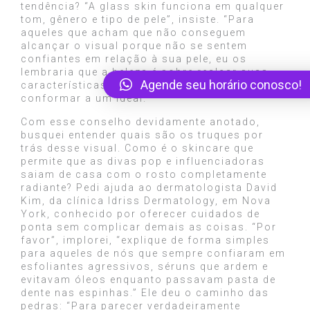
tendência? “A glass skin funciona em qualquer
tom, gênero e tipo de pele”, insiste. “Para
aqueles que acham que não conseguem
alcançar o visual porque não se sentem
confiantes em relação à sua pele, eu os
lembraria que a beleza é sobre realçar suas
Agende seu horário conosco!
características únicas, e não sobre se
conformar a um ideal.”
Com esse conselho devidamente anotado,
busquei entender quais são os truques por
trás desse visual. Como é o skincare que
permite que as divas pop e influenciadoras
saiam de casa com o rosto completamente
radiante? Pedi ajuda ao dermatologista David
Kim, da clínica Idriss Dermatology, em Nova
York, conhecido por oferecer cuidados de
ponta sem complicar demais as coisas. “Por
favor”, implorei, “explique de forma simples
para aqueles de nós que sempre confiaram em
esfoliantes agressivos, séruns que ardem e
evitavam óleos enquanto passavam pasta de
dente nas espinhas.” Ele deu o caminho das
pedras: “Para parecer verdadeiramente