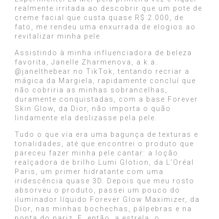
realmente irritada ao descobrir que um pote de
creme facial que custa quase R$ 2.000, de
fato, me rendeu uma enxurrada de elogios ao
revitalizar minha pele.
Assistindo à minha influenciadora de beleza
favorita, Janelle Zharmenova, a.k.a.
@janelthebear no TikTok, tentando recriar a
mágica da Margiela, rapidamente concluí que
não cobriria as minhas sobrancelhas,
duramente conquistadas, com a base Forever
Skin Glow, da Dior, não importa o quão
lindamente ela deslizasse pela pele.
Tudo o que via era uma bagunça de texturas e
tonalidades, até que encontrei o produto que
pareceu fazer minha pele cantar: a loção
realçadora de brilho Lumi Glotion, da L’Oréal
Paris, um primer hidratante com uma
iridescência quase 3D. Depois que meu rosto
absorveu o produto, passei um pouco do
iluminador líquido Forever Glow Maximizer, da
Dior, nas minhas bochechas, pálpebras e na
ponta do nariz. E, então, a estrela: o