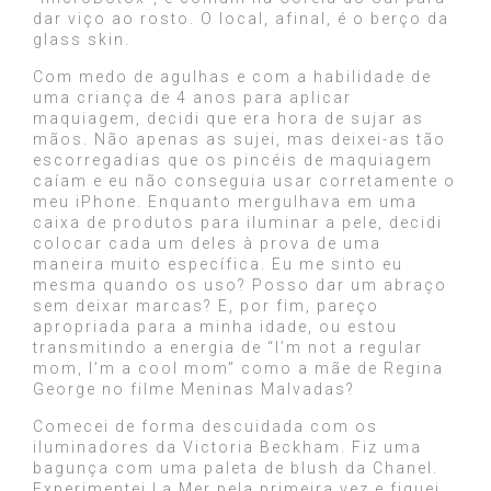
dar viço ao rosto. O local, afinal, é o berço da
glass skin.
Com medo de agulhas e com a habilidade de
uma criança de 4 anos para aplicar
maquiagem, decidi que era hora de sujar as
mãos. Não apenas as sujei, mas deixei-as tão
escorregadias que os pincéis de maquiagem
caíam e eu não conseguia usar corretamente o
meu iPhone. Enquanto mergulhava em uma
caixa de produtos para iluminar a pele, decidi
colocar cada um deles à prova de uma
maneira muito específica. Eu me sinto eu
mesma quando os uso? Posso dar um abraço
sem deixar marcas? E, por fim, pareço
apropriada para a minha idade, ou estou
transmitindo a energia de “I’m not a regular
mom, I’m a cool mom” como a mãe de Regina
George no filme Meninas Malvadas?
Comecei de forma descuidada com os
iluminadores da Victoria Beckham. Fiz uma
bagunça com uma paleta de blush da Chanel.
Experimentei La Mer pela primeira vez e fiquei