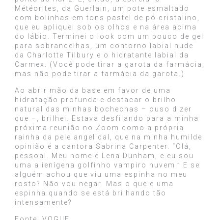
Météorites, da Guerlain, um pote esmaltado
com bolinhas em tons pastel de pó cristalino,
que eu apliquei sob os olhos e na área acima
do lábio. Terminei o look com um pouco de gel
para sobrancelhas, um contorno labial nude
da Charlotte Tilbury e o hidratante labial da
Carmex. (Você pode tirar a garota da farmácia,
mas não pode tirar a farmácia da garota.)
Ao abrir mão da base em favor de uma
hidratação profunda e destacar o brilho
natural das minhas bochechas – ouso dizer
que –, brilhei. Estava desfilando para a minha
próxima reunião no Zoom como a própria
rainha da pele angelical, que na minha humilde
opinião é a cantora Sabrina Carpenter. “Olá,
pessoal. Meu nome é Lena Dunham, e eu sou
uma alienígena golfinho vampiro nuvem.” E se
alguém achou que viu uma espinha no meu
rosto? Não vou negar. Mas o que é uma
espinha quando se está brilhando tão
intensamente?
Fonte:
VOGUE