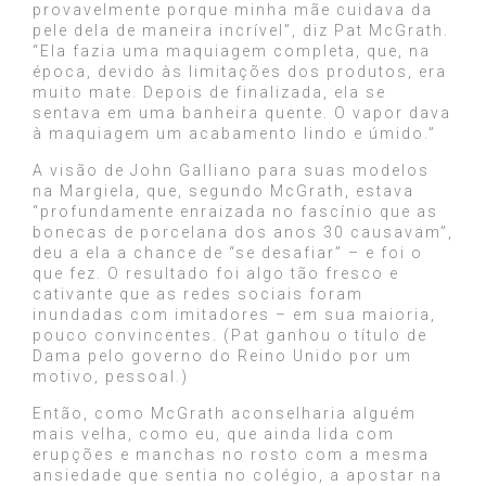
provavelmente porque minha mãe cuidava da
pele dela de maneira incrível”, diz Pat McGrath.
“Ela fazia uma maquiagem completa, que, na
época, devido às limitações dos produtos, era
muito mate. Depois de finalizada, ela se
sentava em uma banheira quente. O vapor dava
à maquiagem um acabamento lindo e úmido.”
A visão de John Galliano para suas modelos
na Margiela, que, segundo McGrath, estava
“profundamente enraizada no fascínio que as
bonecas de porcelana dos anos 30 causavam”,
deu a ela a chance de “se desafiar” – e foi o
que fez. O resultado foi algo tão fresco e
cativante que as redes sociais foram
inundadas com imitadores – em sua maioria,
pouco convincentes. (Pat ganhou o título de
Dama pelo governo do Reino Unido por um
motivo, pessoal.)
Então, como McGrath aconselharia alguém
mais velha, como eu, que ainda lida com
erupções e manchas no rosto com a mesma
ansiedade que sentia no colégio, a apostar na